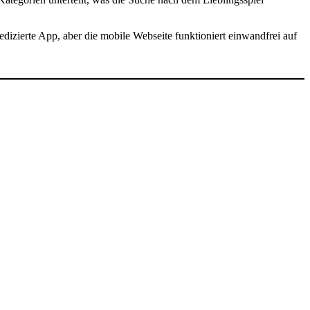
edizierte App, aber die mobile Webseite funktioniert einwandfrei auf