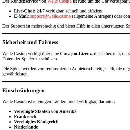
Der Kundenservice von
Welle Casino
ist rund um die Uhr verfügbar 
Live-Chat:
24/7 verfügbar, schnell und effizient
E-Mail:
support@welle.casino
(allgemeine Anfragen) oder co
Der Support ist mehrsprachig und bietet Hilfe in allen unterstützten S
Sicherheit und Fairness
Welle Casino verfügt über eine
Curaçao-Lizenz
, die sicherstellt, 
Daten der Spieler zu schützen.
Die Spiele werden von renommierten Anbietern bereitgestellt, die r
gewährleisten.
Einschränkungen
Welle Casino ist in einigen Ländern nicht verfügbar, darunter:
Vereinigte Staaten von Amerika
Frankreich
Vereinigtes Königreich
Niederlande