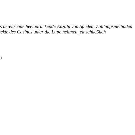
 es bereits eine beeindruckende Anzahl von Spielen, Zahlungsmethoden
pekte des Casinos unter die Lupe nehmen, einschließlich
n