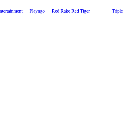
ntertainment
Playngo
Red Rake
Red Tiger
Triple