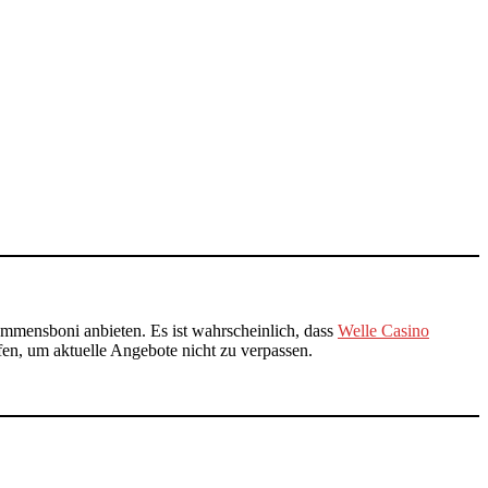
ommensboni anbieten. Es ist wahrscheinlich, dass
Welle Casino
fen, um aktuelle Angebote nicht zu verpassen.