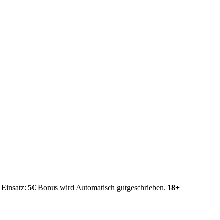
 Einsatz:
5€
Bonus wird Automatisch gutgeschrieben.
18+