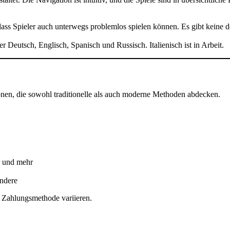
dass Spieler auch unterwegs problemlos spielen können. Es gibt keine d
ter Deutsch, Englisch, Spanisch und Russisch. Italienisch ist in Arbeit.
ionen, die sowohl traditionelle als auch moderne Methoden abdecken.
 und mehr
ndere
h Zahlungsmethode variieren.