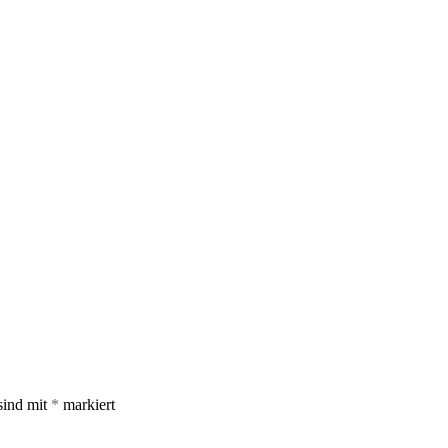
sind mit
*
markiert