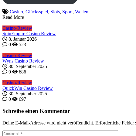
Casino
,
Glücksspiel
,
Slots
,
Sport
,
Wetten
Read More
Casino-Review
SpinEmpire Casino Review
8. Januar 2026
0
523
Casino-Review
Wyns Casino Review
30. September 2025
0
686
Casino-Review
QuickWin Casino Review
30. September 2025
0
697
Schreibe einen Kommentar
Deine E-Mail-Adresse wird nicht veröffentlicht.
Erforderliche Felder 