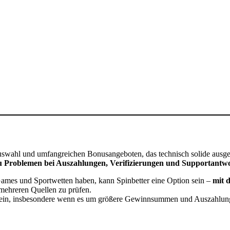
swahl und umfangreichen Bonusangeboten, das technisch solide ausgesta
u Problemen bei Auszahlungen, Verifizierungen und Supportant
-Games und Sportwetten haben, kann Spinbetter eine Option sein –
mit d
mehreren Quellen zu prüfen.
tig sein, insbesondere wenn es um größere Gewinnsummen und Auszahlun