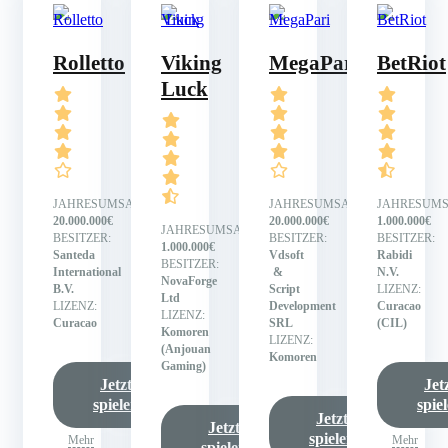
Rolletto
Viking
MegaPari
BetRiot
Luck
JAHRESUMSATZ:
JAHRESUMSATZ:
JAHRESUMS
20.000.000€
20.000.000€
1.000.000€
JAHRESUMSATZ:
BESITZER:
BESITZER:
BESITZER:
1.000.000€
Santeda
Vdsoft
Rabidi
BESITZER:
International
&
N.V.
NovaForge
B.V.
Script
LIZENZ:
Ltd
LIZENZ:
Development
Curacao
LIZENZ:
Curacao
SRL
(CIL)
Komoren
LIZENZ:
(Anjouan
Komoren
Gaming)
Jetzt
Jet
spielen
spie
Jetzt
Jetzt
spielen
Mehr
Mehr
spielen