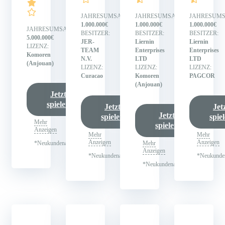
JAHRESUMSATZ:
JAHRESUMSATZ:
JAHRESUMS
1.000.000€
1.000.000€
1.000.000€
JAHRESUMSATZ:
BESITZER:
BESITZER:
BESITZER:
5.000.000€
JER-
Liernin
Liernin
LIZENZ:
TEAM
Enterprises
Enterprises
Komoren
N.V.
LTD
LTD
(Anjouan)
LIZENZ:
LIZENZ:
LIZENZ:
Curacao
Komoren
PAGCOR
(Anjouan)
Jetzt
spielen
Jetzt
Jet
Jetzt
spielen
spie
Mehr
spielen
Anzeigen
Mehr
Mehr
Anzeigen
Anzeigen
*Neukundenangebot
Mehr
Anzeigen
*Neukundenangebot
*Neukunde
*Neukundenangebot