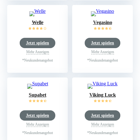
Welle
Vegasino
Jetzt spielen
Jetzt spielen
Mehr Anzeigen
Mehr Anzeigen
*Neukundenangebot
*Neukundenangebot
Supabet
Viking Luck
Jetzt spielen
Jetzt spielen
Mehr Anzeigen
Mehr Anzeigen
*Neukundenangebot
*Neukundenangebot