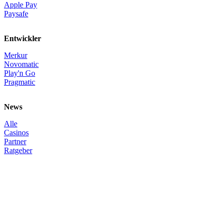
Apple Pay
Paysafe
Entwickler
Merkur
Novomatic
Play'n Go
Pragmatic
News
Alle
Casinos
Partner
Ratgeber