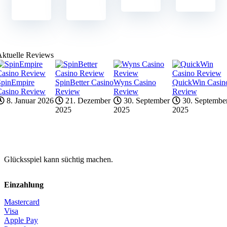
Aktuelle Reviews
SpinEmpire
SpinBetter Casino
Wyns Casino
QuickWin Casin
Casino Review
Review
Review
Review
8. Januar 2026
21. Dezember
30. September
30. Septembe
2025
2025
2025
Glücksspiel kann süchtig machen.
Einzahlung
Mastercard
Visa
Apple Pay