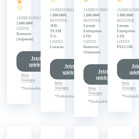
JAHRESUMSATZ:
JAHRESUMSATZ:
JAHRESUMS
1.000.000€
1.000.000€
1.000.000€
JAHRESUMSATZ:
BESITZER:
BESITZER:
BESITZER:
5.000.000€
JER-
Liernin
Liernin
LIZENZ:
TEAM
Enterprises
Enterprises
Komoren
N.V.
LTD
LTD
(Anjouan)
LIZENZ:
LIZENZ:
LIZENZ:
Curacao
Komoren
PAGCOR
(Anjouan)
Jetzt
spielen
Jetzt
Jet
Jetzt
spielen
spie
Mehr
spielen
Anzeigen
Mehr
Mehr
Anzeigen
Anzeigen
*Neukundenangebot
Mehr
Anzeigen
*Neukundenangebot
*Neukunde
*Neukundenangebot