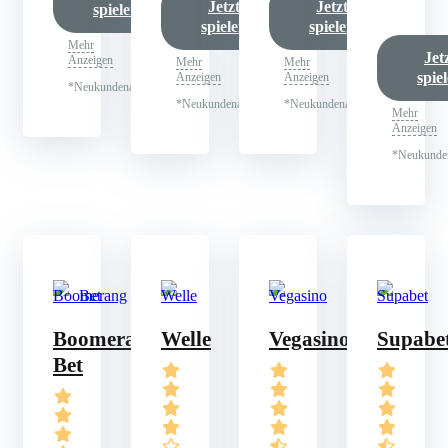
Jetzt
Jetzt
spielen
spielen
spielen
Mehr
Jet
Anzeigen
Mehr
Mehr
spie
Anzeigen
Anzeigen
*Neukundenangebot
*Neukundenangebot
*Neukundenangebot
Mehr
Anzeigen
*Neukunde
Boomerang
Welle
Vegasino
Supabe
Bet