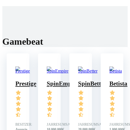
Home
Casinos
Bonis
News
Gamebeat
Prestige
SpinEmpire
SpinBetter
Betista
BESITZER:
JAHRESUMSATZ:
JAHRESUMSATZ:
JAHRESUMS
Aurevia
10.000.000€
20.000.000€
1.000.000€