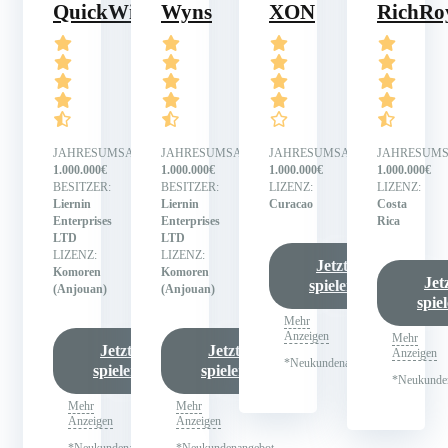
QuickWin
Wyns
XON
RichRo
JAHRESUMSATZ:
JAHRESUMSATZ:
JAHRESUMSATZ:
JAHRESUMS
1.000.000€
1.000.000€
1.000.000€
1.000.000€
BESITZER:
BESITZER:
LIZENZ:
LIZENZ:
Liernin
Liernin
Curacao
Costa
Enterprises
Enterprises
Rica
LTD
LTD
LIZENZ:
LIZENZ:
Jetzt
Komoren
Komoren
Jet
spielen
(Anjouan)
(Anjouan)
spie
Mehr
Anzeigen
Mehr
Jetzt
Jetzt
Anzeigen
*Neukundenangebot
spielen
spielen
*Neukunde
Mehr
Mehr
Anzeigen
Anzeigen
*Neukundenangebot
*Neukundenangebot