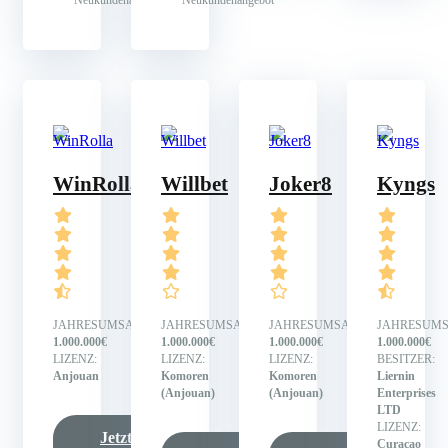
WinRolla
Willbet
Joker8
Kyngs
JAHRESUMSATZ:
JAHRESUMSATZ:
JAHRESUMSATZ:
JAHRESUMS
1.000.000€
1.000.000€
1.000.000€
1.000.000€
LIZENZ:
LIZENZ:
LIZENZ:
BESITZER:
Anjouan
Komoren
Komoren
Liernin
(Anjouan)
(Anjouan)
Enterprises
LTD
LIZENZ:
Jetzt
Curacao