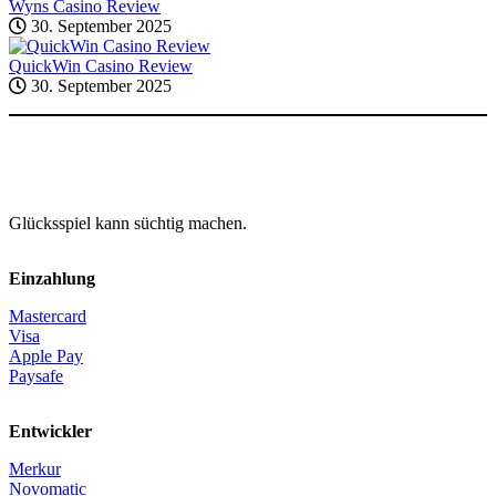
Wyns Casino Review
30. September 2025
QuickWin Casino Review
30. September 2025
Glücksspiel kann süchtig machen.
Einzahlung
Mastercard
Visa
Apple Pay
Paysafe
Entwickler
Merkur
Novomatic