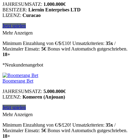
JAHRESUMSATZ:
1.000.000€
BESITZER:
Liernin Enterprises LTD
LIZENZ:
Curacao
Jetzt spielen
Mehr Anzeigen
Minimum Einzahlung von €/$/£10! Umsatzkriterien:
35x
/
Maximaler Einsatz:
5€
Bonus wird Automatisch gutgeschrieben.
18+
*Neukundenangebot
Boomerang Bet
JAHRESUMSATZ:
5.000.000€
LIZENZ:
Komoren (Anjouan)
Jetzt spielen
Mehr Anzeigen
Minimum Einzahlung von €/$/£20! Umsatzkriterien:
35x
/
Maximaler Einsatz:
5€
Bonus wird Automatisch gutgeschrieben.
18+