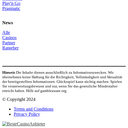
Play'n Go
Pragmatic
News
Alle
Casinos
Partner
Ratgeber
Hinweis
Die Inhalte dienen ausschließlich zu Informationszwecken. Wir
übernehmen keine Haftung für die Richtigkeit, Vollständigkeit und Aktualität
der bereitgestellten Informationen. Glücksspiel kann süchtig machen. Spielen
Sie verantwortungsbewusst und nur, wenn Sie das gesetzliche Mindestalter
erreicht haben. Hilfe auf gambleaware.org
© Copyright 2024
Terms and Conditions
Privacy Policy