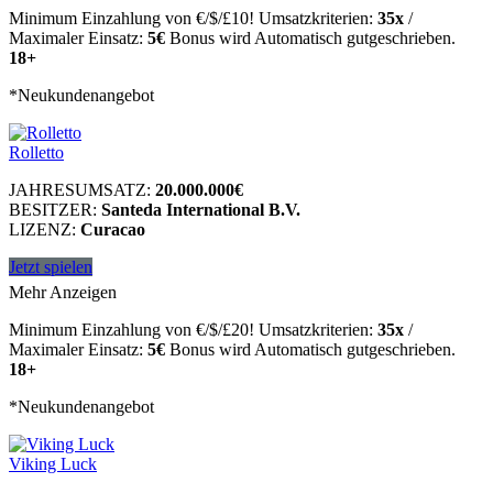
Minimum Einzahlung von €/$/£10! Umsatzkriterien:
35x
/
Maximaler Einsatz:
5€
Bonus wird Automatisch gutgeschrieben.
18+
*Neukundenangebot
Rolletto
JAHRESUMSATZ:
20.000.000€
BESITZER:
Santeda International B.V.
LIZENZ:
Curacao
Jetzt spielen
Mehr Anzeigen
Minimum Einzahlung von €/$/£20! Umsatzkriterien:
35x
/
Maximaler Einsatz:
5€
Bonus wird Automatisch gutgeschrieben.
18+
*Neukundenangebot
Viking Luck