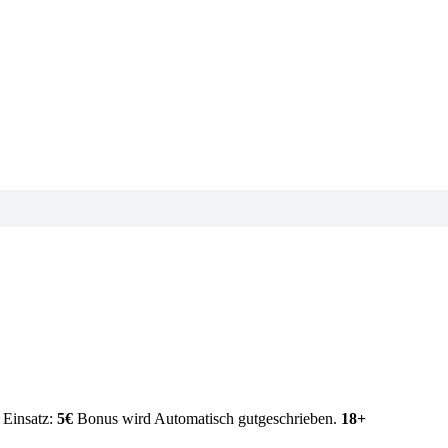
 Einsatz:
5€
Bonus wird Automatisch gutgeschrieben.
18+