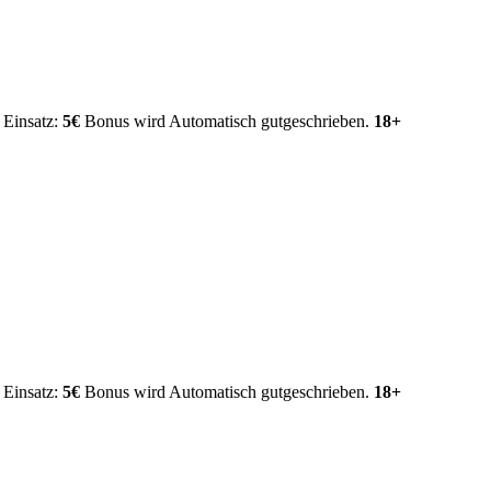
 Einsatz:
5€
Bonus wird Automatisch gutgeschrieben.
18+
 Einsatz:
5€
Bonus wird Automatisch gutgeschrieben.
18+