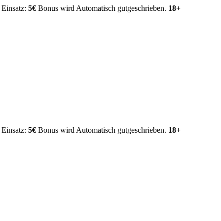
 Einsatz:
5€
Bonus wird Automatisch gutgeschrieben.
18+
 Einsatz:
5€
Bonus wird Automatisch gutgeschrieben.
18+