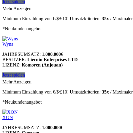
Jetzt spielen
Mehr Anzeigen
Minimum Einzahlung von €/$/£10! Umsatzkriterien:
35x
/ Maximaler
*Neukundenangebot
Wyns
JAHRESUMSATZ:
1.000.000€
BESITZER:
Liernin Enterprises LTD
LIZENZ:
Komoren (Anjouan)
Jetzt spielen
Mehr Anzeigen
Minimum Einzahlung von €/$/£10! Umsatzkriterien:
35x
/ Maximaler
*Neukundenangebot
XON
JAHRESUMSATZ:
1.000.000€
LIZENZ:
Curacao