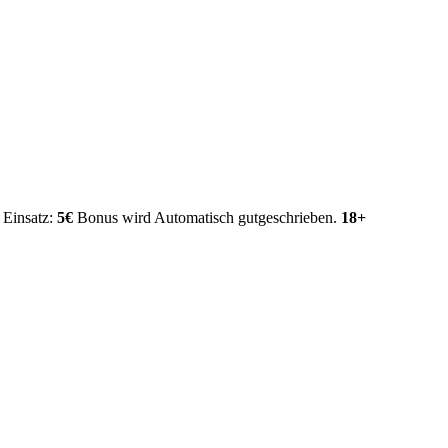
 Einsatz:
5€
Bonus wird Automatisch gutgeschrieben.
18+