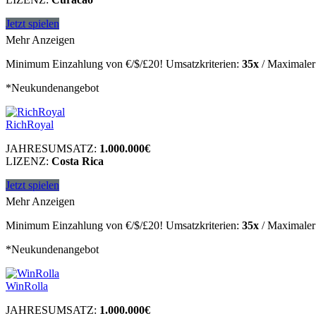
Jetzt spielen
Mehr Anzeigen
Minimum Einzahlung von €/$/£20! Umsatzkriterien:
35x
/ Maximaler
*Neukundenangebot
RichRoyal
JAHRESUMSATZ:
1.000.000€
LIZENZ:
Costa Rica
Jetzt spielen
Mehr Anzeigen
Minimum Einzahlung von €/$/£20! Umsatzkriterien:
35x
/ Maximaler
*Neukundenangebot
WinRolla
JAHRESUMSATZ:
1.000.000€