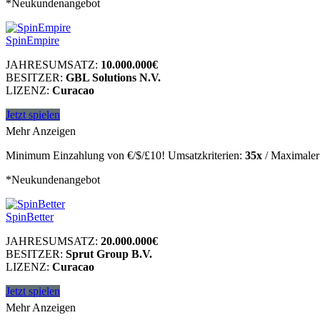
*Neukundenangebot
SpinEmpire
JAHRESUMSATZ:
10.000.000€
BESITZER:
GBL Solutions N.V.
LIZENZ:
Curacao
Jetzt spielen
Mehr Anzeigen
Minimum Einzahlung von €/$/£10! Umsatzkriterien:
35x
/ Maximaler
*Neukundenangebot
SpinBetter
JAHRESUMSATZ:
20.000.000€
BESITZER:
Sprut Group B.V.
LIZENZ:
Curacao
Jetzt spielen
Mehr Anzeigen