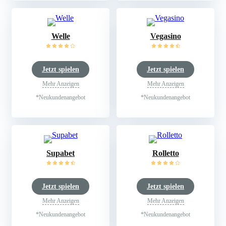
Welle
Vegasino
Jetzt spielen
Jetzt spielen
Mehr Anzeigen
Mehr Anzeigen
*Neukundenangebot
*Neukundenangebot
Supabet
Rolletto
Jetzt spielen
Jetzt spielen
Mehr Anzeigen
Mehr Anzeigen
*Neukundenangebot
*Neukundenangebot