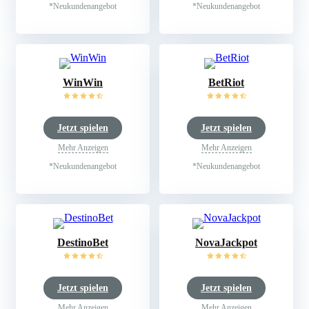
*Neukundenangebot
*Neukundenangebot
WinWin
BetRiot
Jetzt spielen
Jetzt spielen
Mehr Anzeigen
Mehr Anzeigen
*Neukundenangebot
*Neukundenangebot
DestinoBet
NovaJackpot
Jetzt spielen
Jetzt spielen
Mehr Anzeigen
Mehr Anzeigen