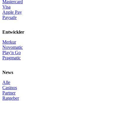
Mastercard
Visa
Apple Pay
Paysafe
Entwickler
Merkur
Novomatic
Play'n Go
Pragmatic
News
Alle
Casinos
Partner
Ratgeber