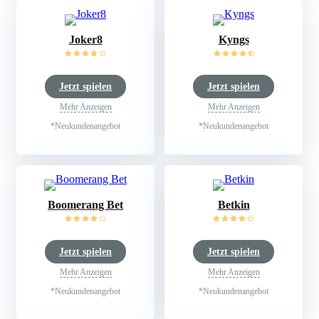
Joker8
Kyngs
Jetzt spielen
Jetzt spielen
Mehr Anzeigen
Mehr Anzeigen
*Neukundenangebot
*Neukundenangebot
Boomerang Bet
Betkin
Jetzt spielen
Jetzt spielen
Mehr Anzeigen
Mehr Anzeigen
*Neukundenangebot
*Neukundenangebot