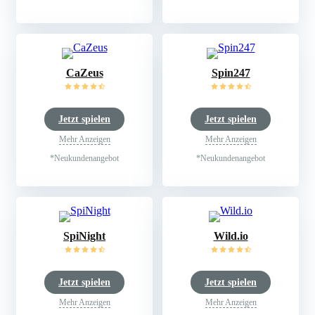
CaZeus
Spin247
Jetzt spielen
Jetzt spielen
Mehr Anzeigen
Mehr Anzeigen
*Neukundenangebot
*Neukundenangebot
SpiNight
Wild.io
Jetzt spielen
Jetzt spielen
Mehr Anzeigen
Mehr Anzeigen