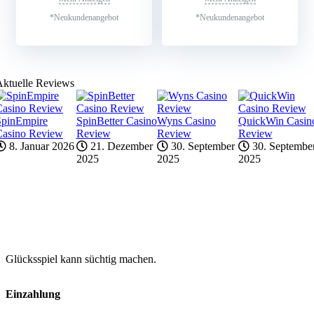
*Neukundenangebot
*Neukundenangebot
Aktuelle Reviews
SpinEmpire
SpinBetter Casino
Wyns Casino
QuickWin Casin
Casino Review
Review
Review
Review
8. Januar 2026
21. Dezember
30. September
30. Septembe
2025
2025
2025
Glücksspiel kann süchtig machen.
Einzahlung