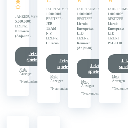
JAHRESUMSATZ:
JAHRESUMSATZ:
JAHRESUMS
1.000.000€
1.000.000€
1.000.000€
JAHRESUMSATZ:
BESITZER:
BESITZER:
BESITZER:
5.000.000€
JER-
Liernin
Liernin
LIZENZ:
TEAM
Enterprises
Enterprises
Komoren
N.V.
LTD
LTD
(Anjouan)
LIZENZ:
LIZENZ:
LIZENZ:
Curacao
Komoren
PAGCOR
(Anjouan)
Jetzt
spielen
Jetzt
Jet
Jetzt
spielen
spie
Mehr
spielen
Anzeigen
Mehr
Mehr
Anzeigen
Anzeigen
*Neukundenangebot
Mehr
Anzeigen
*Neukundenangebot
*Neukunde
*Neukundenangebot