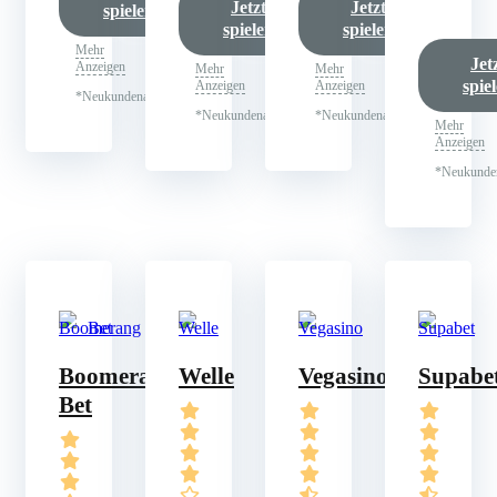
Jetzt
Jetzt
spielen
spielen
spielen
Mehr
Jet
Anzeigen
Mehr
Mehr
spie
Anzeigen
Anzeigen
*Neukundenangebot
*Neukundenangebot
*Neukundenangebot
Mehr
Anzeigen
*Neukunde
Boomerang
Welle
Vegasino
Supabe
Bet