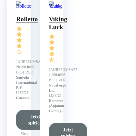
Rolletto
Viking
Luck
JAHRESUMSATZ:
20.000.000€
JAHRESUMSATZ:
BESITZER:
1.000.000€
Santeda
BESITZER:
International
NovaForge
B.V.
Ltd
LIZENZ:
LIZENZ:
Curacao
Komoren
(Anjouan
Gaming)
Jetzt
spielen
Jetzt
Mehr
spielen