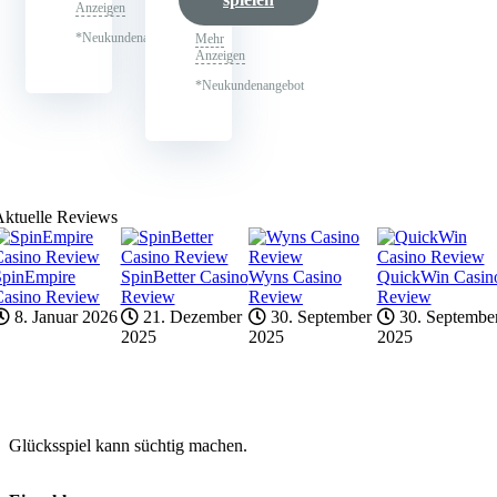
Anzeigen
*Neukundenangebot
Mehr
Anzeigen
*Neukundenangebot
Aktuelle Reviews
SpinEmpire
SpinBetter Casino
Wyns Casino
QuickWin Casin
Casino Review
Review
Review
Review
8. Januar 2026
21. Dezember
30. September
30. Septembe
2025
2025
2025
Glücksspiel kann süchtig machen.