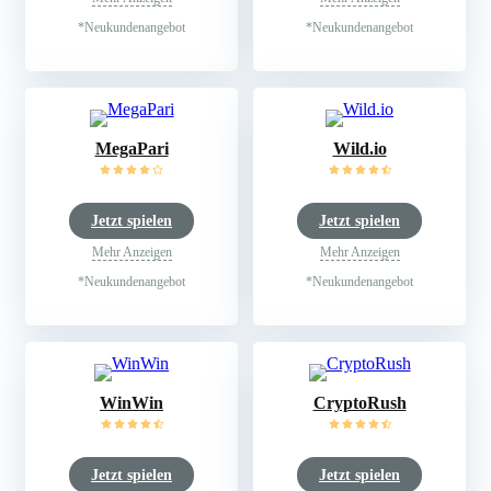
*Neukundenangebot
*Neukundenangebot
MegaPari
Wild.io
Jetzt spielen
Jetzt spielen
Mehr Anzeigen
Mehr Anzeigen
*Neukundenangebot
*Neukundenangebot
WinWin
CryptoRush
Jetzt spielen
Jetzt spielen