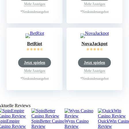
Mehr Anzeigen
Mehr Anzeigen
*Neukundenangebot
*Neukundenangebot
BetRiot
NovaJackpot
Jetzt spielen
Jetzt spielen
Mehr Anzeigen
Mehr Anzeigen
*Neukundenangebot
*Neukundenangebot
Aktuelle Reviews
SpinEmpire
SpinBetter Casino
Wyns Casino
QuickWin Casin
Casino Review
Review
Review
Review