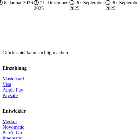
8. Januar 2026
21. Dezember
30. September
30. Septembe
2025
2025
2025
Glücksspiel kann süchtig machen.
Einzahlung
Mastercard
Visa
Apple Pay
Paysafe
Entwickler
Merkur
Novomatic
Play'n Go
Pragmatic