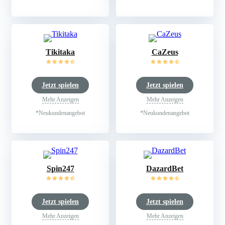
Tikitaka
CaZeus
Jetzt spielen
Jetzt spielen
Mehr Anzeigen
Mehr Anzeigen
*Neukundenangebot
*Neukundenangebot
Spin247
DazardBet
Jetzt spielen
Jetzt spielen
Mehr Anzeigen
Mehr Anzeigen