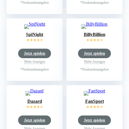
*Neukundenangebot
*Neukundenangebot
SpiNight
BillyBillion
Jetzt spielen
Jetzt spielen
Mehr Anzeigen
Mehr Anzeigen
*Neukundenangebot
*Neukundenangebot
Dazard
FanSport
Jetzt spielen
Jetzt spielen
Mehr Anzeigen
Mehr Anzeigen