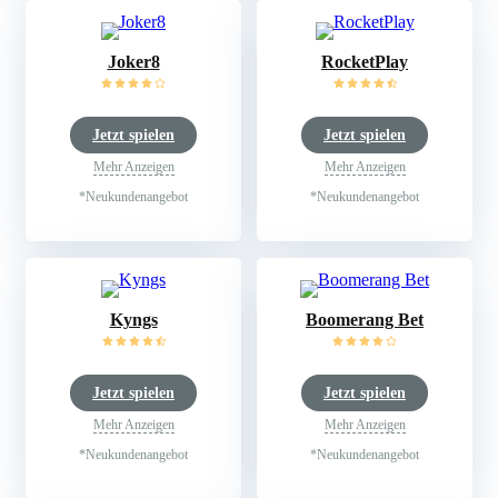
Joker8
RocketPlay
Jetzt spielen
Jetzt spielen
Mehr Anzeigen
Mehr Anzeigen
*Neukundenangebot
*Neukundenangebot
Kyngs
Boomerang Bet
Jetzt spielen
Jetzt spielen
Mehr Anzeigen
Mehr Anzeigen
*Neukundenangebot
*Neukundenangebot