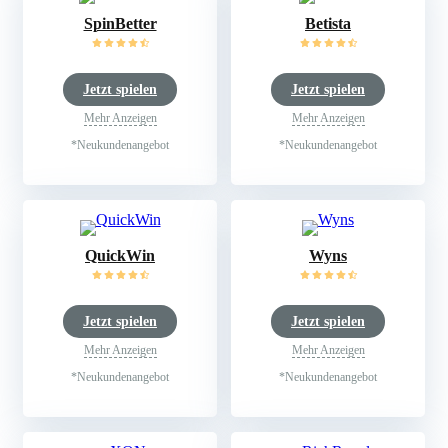
SpinBetter
Betista
Jetzt spielen
Jetzt spielen
Mehr Anzeigen
Mehr Anzeigen
*Neukundenangebot
*Neukundenangebot
QuickWin
Wyns
Jetzt spielen
Jetzt spielen
Mehr Anzeigen
Mehr Anzeigen
*Neukundenangebot
*Neukundenangebot