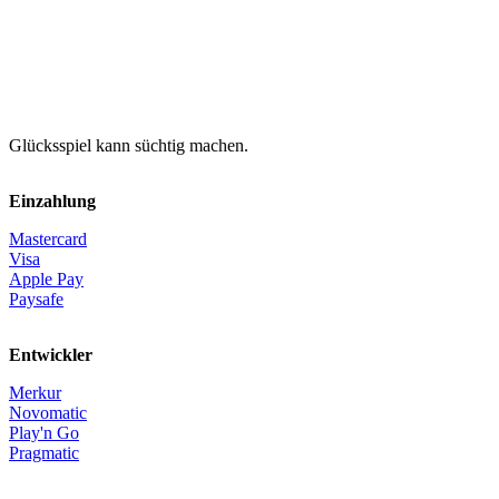
Glücksspiel kann süchtig machen.
Einzahlung
Mastercard
Visa
Apple Pay
Paysafe
Entwickler
Merkur
Novomatic
Play'n Go
Pragmatic