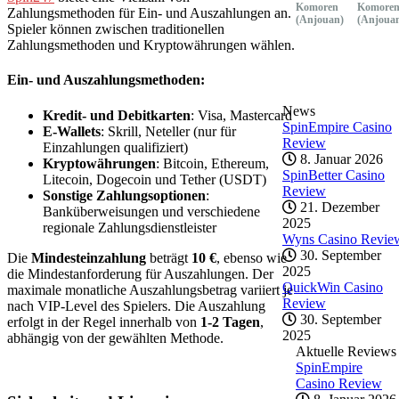
Komoren
Komore
Zahlungsmethoden für Ein- und Auszahlungen an.
(Anjouan)
(Anjoua
Spieler können zwischen traditionellen
Zahlungsmethoden und Kryptowährungen wählen.
Ein- und Auszahlungsmethoden:
News
Kredit- und Debitkarten
: Visa, Mastercard
SpinEmpire Casino
E-Wallets
: Skrill, Neteller (nur für
Review
Einzahlungen qualifiziert)
8. Januar 2026
Kryptowährungen
: Bitcoin, Ethereum,
SpinBetter Casino
Litecoin, Dogecoin und Tether (USDT)
Review
Sonstige Zahlungsoptionen
:
21. Dezember
Banküberweisungen und verschiedene
2025
regionale Zahlungsdienstleister
Wyns Casino Revie
30. September
Die
Mindesteinzahlung
beträgt
10 €
, ebenso wie
2025
die Mindestanforderung für Auszahlungen. Der
QuickWin Casino
maximale monatliche Auszahlungsbetrag variiert je
Review
nach VIP-Level des Spielers. Die Auszahlung
30. September
erfolgt in der Regel innerhalb von
1-2 Tagen
,
2025
abhängig von der gewählten Methode.
Aktuelle Reviews
SpinEmpire
Casino Review