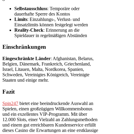
Selbstausschluss
: Temporäre oder
dauerhafte Sperre des Kontos
Limits
: Einzahlungs-, Verlust- und
Einsatzlimits können festgelegt werden
Reality-Check
: Erinnerung an die
Spieldauer in regelmäßigen Abständen
Einschränkungen
Eingeschränkte Länder
: Afghanistan, Belarus,
Belgien, Dänemark, Frankreich, Griechenland,
Israel, Litauen, Malta, Nordkorea, Spanien,
Schweden, Vereinigtes Königreich, Vereinigte
Staaten und einige mehr.
Fazit
Spin247
bietet eine beeindruckende Auswahl an
Spielen, einen großzügigen Willkommensbonus
und ein exzellentes VIP-Programm. Mit über
12.000 Slots, einer Vielzahl an Zahlungsmethoden
und einem gut erreichbaren Kundenservice erfüllt
dieses Casino die Erwartungen an eine erstklassige