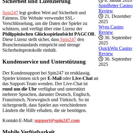
8. Januar 2026
Sicherheit und Lizenzierung
SpinBetter Casino
Review
Spin247
legt großen Wert auf Sicherheit und
21. Dezember
Fairness. Die Website verwendet SSL-
2025
Verschlüsselung, um die Daten der Spieler zu
Wyns Casino
schützen, und verfügt über eine Lizenz der
Review
Philippinischen Glücksspielaufsicht PAGCOR
.
30. September
Diese Lizenz stellt sicher, dass
Spin247
den
2025
Branchenstandards entspricht und strenge
QuickWin Casino
Sicherheitsprotokolle einhält.
Review
30. September
Kundenservice und Unterstützung
2025
Der Kundensupport bei Spin247 ist erstklassig.
Spieler können sich per
E-Mail
oder
Live-Chat
an
das Support-Team wenden. Der Live-Chat ist
rund um die Uhr
verfügbar und unterstützt
mehrere Sprachen, darunter Deutsch, Englisch,
Französisch, Norwegisch und Türkisch. So ist
sichergestellt, dass Spieler aus verschiedenen
Ländern die Hilfe erhalten, die sie benötigen.
Kontakt-E-Mail:
support@spin247.com
Mobile Verfügbarkeit