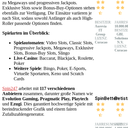
zu Megaways und progressiven Jackpots.
Exklusive Slots sowie Bonus-Buy-Optionen stehen
ebenfalls zur Verfügung. Die Einsätze variieren je
nach Slot, sodass sowohl Anfänger als auch High-
BESITZER:
JAHRES
Roller passende Optionen finden.
Aurevia
10.000.0
IT
BESITZE
Spielarten im Überblick
:
Group
GBL
LIZENZ:
Solution
Curacao
N.V.
Spielautomaten
: Video Slots, Classic Slots,
LIZENZ:
Progressive Jackpots, Megaways, Exklusive
Curacao
Slots, Bonus-Buy Slots, Slingo
Live-Casino
: Baccarat, Blackjack, Roulette,
Poker
Weitere Spiele
: Bingo, Poker, E-Sports,
Virtuelle Sportarten, Keno und Scratch
Cards
Spin247
arbeitet mit
117 verschiedenen
Anbietern
zusammen, darunter große Namen wie
SpinBetter
Betist
Evolution Gaming, Pragmatic Play, Playtech
und
Ezugi
. Dies garantiert hochwertige Spiele mit
beeindruckender Grafik und einem fairen
Zufallszahlengenerator.
JAHRESUMSATZ:
JAHRES