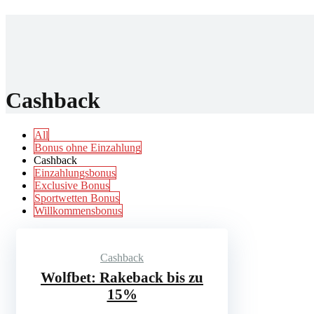
Home
Casinos
Bonis
News
Cashback
All
Bonus ohne Einzahlung
Cashback
Einzahlungsbonus
Exclusive Bonus
Sportwetten Bonus
Willkommensbonus
Cashback
Wolfbet: Rakeback bis zu
15%