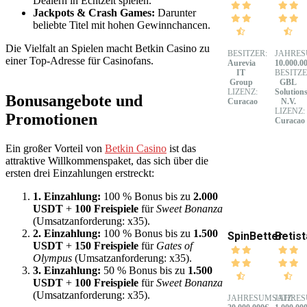
Dealern in Echtzeit spielen.
Jackpots & Crash Games:
Darunter
beliebte Titel mit hohen Gewinnchancen.
Die Vielfalt an Spielen macht Betkin Casino zu
BESITZER:
JAHRES
einer Top-Adresse für Casinofans.
Aurevia
10.000.0
IT
BESITZE
Group
GBL
LIZENZ:
Solution
Bonusangebote und
Curacao
N.V.
LIZENZ:
Promotionen
Curacao
Ein großer Vorteil von
Betkin Casino
ist das
attraktive Willkommenspaket, das sich über die
ersten drei Einzahlungen erstreckt:
1. Einzahlung:
100 % Bonus bis zu
2.000
USDT
+
100 Freispiele
für
Sweet Bonanza
(Umsatzanforderung: x35).
2. Einzahlung:
100 % Bonus bis zu
1.500
SpinBetter
Betist
USDT
+
150 Freispiele
für
Gates of
Olympus
(Umsatzanforderung: x35).
3. Einzahlung:
50 % Bonus bis zu
1.500
USDT
+
100 Freispiele
für
Sweet Bonanza
(Umsatzanforderung: x35).
JAHRESUMSATZ:
JAHRES