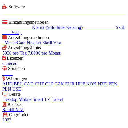
Software
Einzahlungsmethoden
Klarna (Sofortüberweisung)
Skrill
Visa
Auszahlungsmethoden
MasterCard
Neteller
Skrill
Visa
Auszahlungslimits
500€ pro Tag
7.000€ pro Monat
Lizenzen
Curacao
Sprachen
Währungen
AUD
BRL
CAD
CHF
CLP
CZK
EUR
HUF
NOK
NZD
PEN
PLN
USD
Geräte
Desktop
Mobile
Smart TV
Tablet
Besitzer
Rabidi N.V.
Gegründet
2023