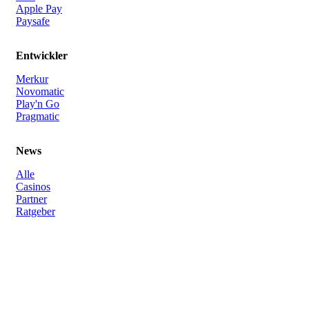
Apple Pay
Paysafe
Entwickler
Merkur
Novomatic
Play'n Go
Pragmatic
News
Alle
Casinos
Partner
Ratgeber