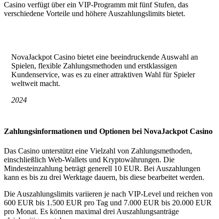
Casino verfügt über ein VIP-Programm mit fünf Stufen, das
verschiedene Vorteile und höhere Auszahlungslimits bietet.
NovaJackpot Casino bietet eine beeindruckende Auswahl an
Spielen, flexible Zahlungsmethoden und erstklassigen
Kundenservice, was es zu einer attraktiven Wahl für Spieler
weltweit macht.
2024
Zahlungsinformationen und Optionen bei NovaJackpot Casino
Das Casino unterstützt eine Vielzahl von Zahlungsmethoden,
einschließlich Web-Wallets und Kryptowährungen. Die
Mindesteinzahlung beträgt generell 10 EUR. Bei Auszahlungen
kann es bis zu drei Werktage dauern, bis diese bearbeitet werden.
Die Auszahlungslimits variieren je nach VIP-Level und reichen von
600 EUR bis 1.500 EUR pro Tag und 7.000 EUR bis 20.000 EUR
pro Monat. Es können maximal drei Auszahlungsanträge