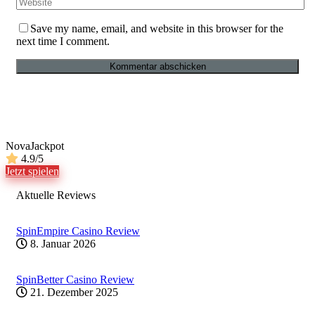
Save my name, email, and website in this browser for the
next time I comment.
NovaJackpot
4.9/5
Jetzt spielen
Aktuelle Reviews
SpinEmpire Casino Review
8. Januar 2026
SpinBetter Casino Review
21. Dezember 2025