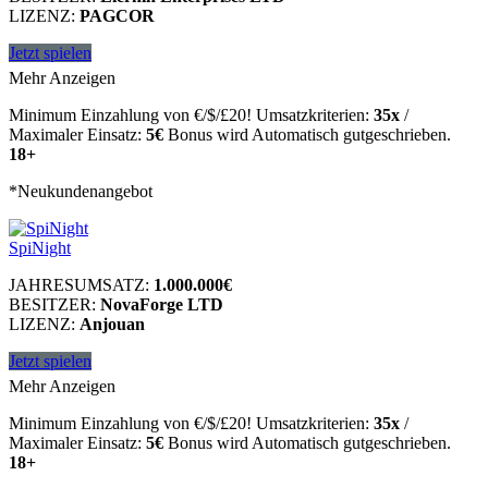
LIZENZ:
PAGCOR
Jetzt spielen
Mehr Anzeigen
Minimum Einzahlung von €/$/£20! Umsatzkriterien:
35x
/
Maximaler Einsatz:
5€
Bonus wird Automatisch gutgeschrieben.
18+
*Neukundenangebot
SpiNight
JAHRESUMSATZ:
1.000.000€
BESITZER:
NovaForge LTD
LIZENZ:
Anjouan
Jetzt spielen
Mehr Anzeigen
Minimum Einzahlung von €/$/£20! Umsatzkriterien:
35x
/
Maximaler Einsatz:
5€
Bonus wird Automatisch gutgeschrieben.
18+