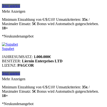
Jetzt spielen
Mehr Anzeigen
Minimum Einzahlung von €/$/£10! Umsatzkriterien:
35x
/
Maximaler Einsatz:
5€
Bonus wird Automatisch gutgeschrieben.
18+
*Neukundenangebot
Supabet
JAHRESUMSATZ:
1.000.000€
BESITZER:
Liernin Enterprises LTD
LIZENZ:
PAGCOR
Jetzt spielen
Mehr Anzeigen
Minimum Einzahlung von €/$/£10! Umsatzkriterien:
35x
/
Maximaler Einsatz:
5€
Bonus wird Automatisch gutgeschrieben.
18+
*Neukundenangebot