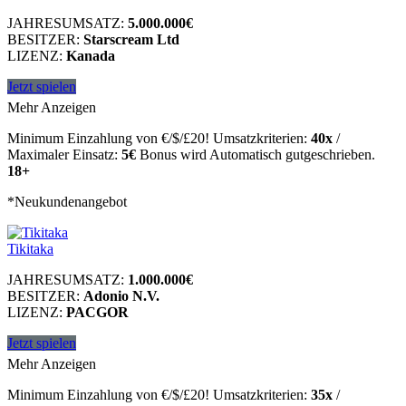
JAHRESUMSATZ:
5.000.000€
BESITZER:
Starscream Ltd
LIZENZ:
Kanada
Jetzt spielen
Mehr Anzeigen
Minimum Einzahlung von €/$/£20! Umsatzkriterien:
40x
/
Maximaler Einsatz:
5€
Bonus wird Automatisch gutgeschrieben.
18+
*Neukundenangebot
Tikitaka
JAHRESUMSATZ:
1.000.000€
BESITZER:
Adonio N.V.
LIZENZ:
PACGOR
Jetzt spielen
Mehr Anzeigen
Minimum Einzahlung von €/$/£20! Umsatzkriterien:
35x
/