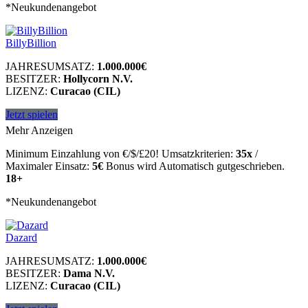
*Neukundenangebot
BillyBillion
JAHRESUMSATZ:
1.000.000€
BESITZER:
Hollycorn N.V.
LIZENZ:
Curacao (CIL)
Jetzt spielen
Mehr Anzeigen
Minimum Einzahlung von €/$/£20! Umsatzkriterien:
35x
/
Maximaler Einsatz:
5€
Bonus wird Automatisch gutgeschrieben.
18+
*Neukundenangebot
Dazard
JAHRESUMSATZ:
1.000.000€
BESITZER:
Dama N.V.
LIZENZ:
Curacao (CIL)