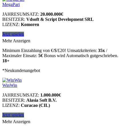
MegaPari
JAHRESUMSATZ:
20.000.000€
BESITZER:
Vdsoft & Script Development SRL
LIZENZ:
Komoren
Jetzt spielen
Mehr Anzeigen
Minimum Einzahlung von €/$/£20! Umsatzkriterien:
35x
/
Maximaler Einsatz:
5€
Bonus wird Automatisch gutgeschrieben.
18+
*Neukundenangebot
WinWin
JAHRESUMSATZ:
1.000.000€
BESITZER:
Alasia Soft B.V.
LIZENZ:
Curacao (CIL)
Jetzt spielen
Mehr Anzeigen