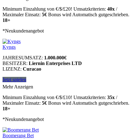
Minimum Einzahlung von €/$/£20! Umsatzkriterien:
40x
/
Maximaler Einsatz:
5€
Bonus wird Automatisch gutgeschrieben.
18+
*Neukundenangebot
Kyngs
JAHRESUMSATZ:
1.000.000€
BESITZER:
Liernin Enterprises LTD
LIZENZ:
Curacao
Jetzt spielen
Mehr Anzeigen
Minimum Einzahlung von €/$/£10! Umsatzkriterien:
35x
/
Maximaler Einsatz:
5€
Bonus wird Automatisch gutgeschrieben.
18+
*Neukundenangebot
Boomerang Bet