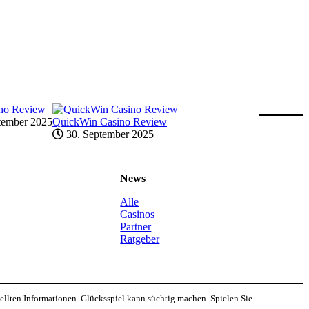
no Review
tember 2025
QuickWin Casino Review
30. September 2025
News
Alle
Casinos
Partner
Ratgeber
tellten Informationen. Glücksspiel kann süchtig machen. Spielen Sie