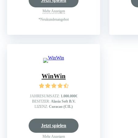
Jetzt spielen
Mehr Anzeigen
*Neukundenangebot
WinWin
JAHRESUMSATZ:
1.000.000€
BESITZER:
Alasia Soft B.V.
LIZENZ:
Curacao (CIL)
Jetzt spielen
Mehr Anzeigen