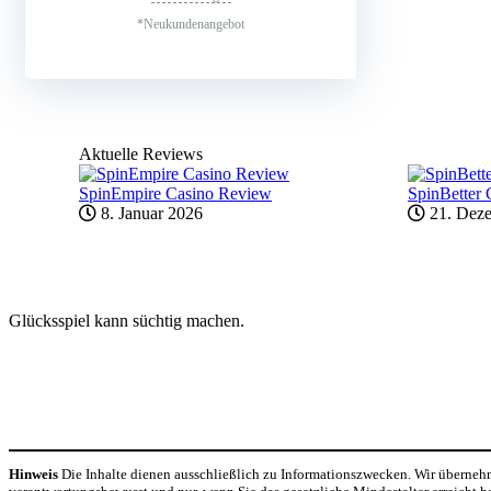
*Neukundenangebot
Aktuelle Reviews
SpinEmpire Casino Review
SpinBetter
8. Januar 2026
21. Dez
Glücksspiel kann süchtig machen.
Hinweis
Die Inhalte dienen ausschließlich zu Informationszwecken. Wir übernehme