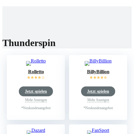
Home
Casinos
Bonis
News
Thunderspin
Rolletto
BillyBillion
Jetzt spielen
Jetzt spielen
Mehr Anzeigen
Mehr Anzeigen
*Neukundenangebot
*Neukundenangebot