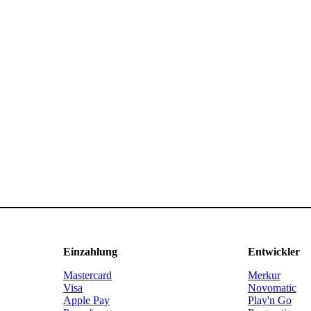
Einzahlung
Entwickler
Mastercard
Merkur
Visa
Novomatic
Apple Pay
Play'n Go