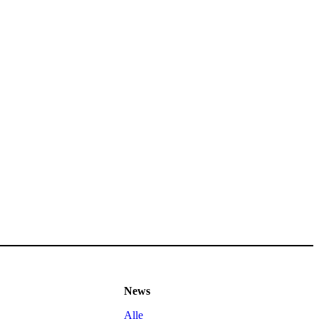
News
Alle