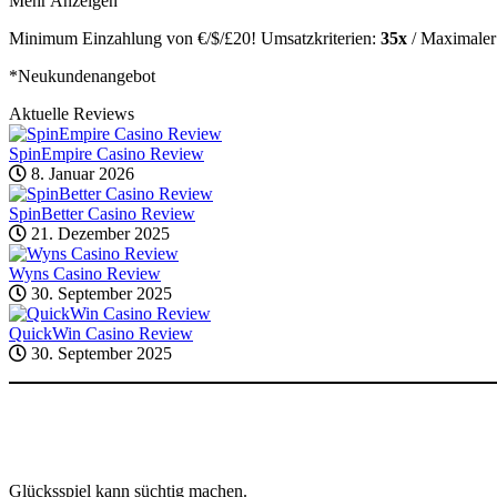
Mehr Anzeigen
Minimum Einzahlung von €/$/£20! Umsatzkriterien:
35x
/ Maximaler
*Neukundenangebot
Aktuelle Reviews
SpinEmpire Casino Review
8. Januar 2026
SpinBetter Casino Review
21. Dezember 2025
Wyns Casino Review
30. September 2025
QuickWin Casino Review
30. September 2025
Glücksspiel kann süchtig machen.