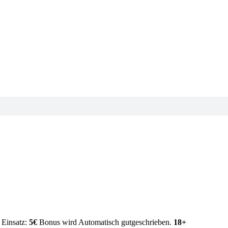
 Einsatz:
5€
Bonus wird Automatisch gutgeschrieben.
18+