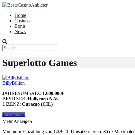
Home
Casinos
Bonis
News
Superlotto Games
BillyBillion
JAHRESUMSATZ:
1.000.000€
BESITZER:
Hollycorn N.V.
LIZENZ:
Curacao (CIL)
Jetzt spielen
Mehr Anzeigen
Minimum Einzahlung von €/$/£20! Umsatzkriterien:
35x
/ Maximaler