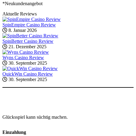
*Neukundenangebot
Aktuelle Reviews
SpinEmpire Casino Review
8. Januar 2026
SpinBetter Casino Review
21. Dezember 2025
Wyns Casino Review
30. September 2025
QuickWin Casino Review
30. September 2025
Glücksspiel kann süchtig machen.
Einzahlung