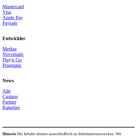
Mastercard
Visa
Apple Pay
Paysafe
Entwickler
Merkur
Novomatic
Play'n Go
Pragmatic
News
Alle
Casinos
Partner
Ratgeber
Hinweis
Die Inhalte dienen ausschließlich zu Informationszwecken. Wir