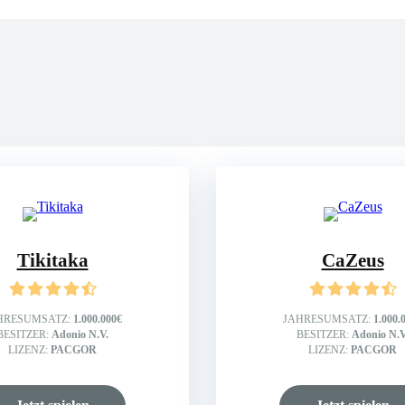
Tikitaka
CaZeus
HRESUMSATZ:
1.000.000€
JAHRESUMSATZ:
1.000.
BESITZER:
Adonio N.V.
BESITZER:
Adonio N.V
LIZENZ:
PACGOR
LIZENZ:
PACGOR