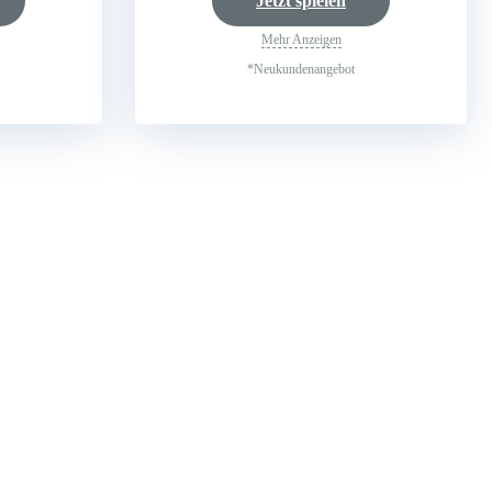
Jetzt spielen
Mehr Anzeigen
*Neukundenangebot