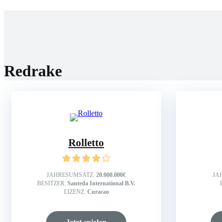
Home
Casinos
Bonis
News
Redrake
Rolletto
JAHRESUMSATZ:
20.000.000€
JA
BESITZER:
Santeda International B.V.
LIZENZ:
Curacao