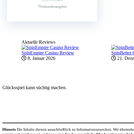
*Neukundenangebot
Aktuelle Reviews
SpinEmpire Casino Review
SpinBetter
8. Januar 2026
21. Dez
Glücksspiel kann süchtig machen.
Hinweis
Die Inhalte dienen ausschließlich zu Informationszwecken. Wir übernehme