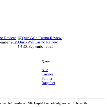
no Review
tember 2025
QuickWin Casino Review
30. September 2025
News
Alle
Casinos
Partner
Ratgeber
tellten Informationen. Glücksspiel kann süchtig machen. Spielen Sie