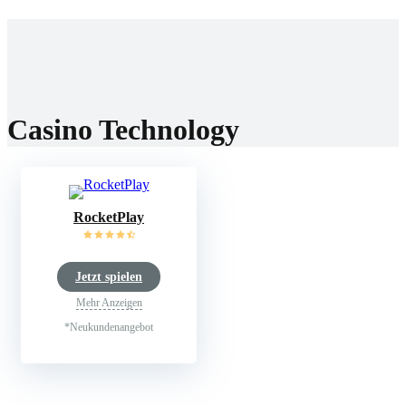
Home
Casinos
Bonis
News
Casino Technology
RocketPlay
Jetzt spielen
Mehr Anzeigen
*Neukundenangebot