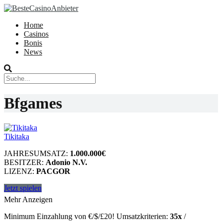
Home
Casinos
Bonis
News
Bfgames
Tikitaka
JAHRESUMSATZ:
1.000.000€
BESITZER:
Adonio N.V.
LIZENZ:
PACGOR
Jetzt spielen
Mehr Anzeigen
Minimum Einzahlung von €/$/£20! Umsatzkriterien:
35x
/