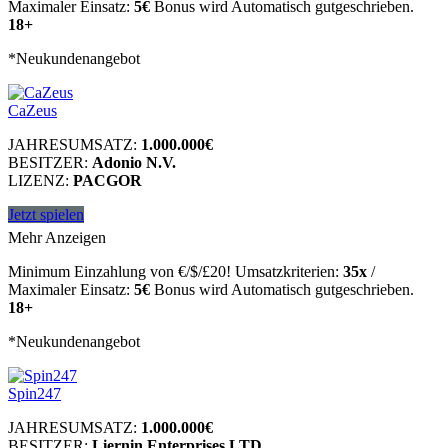
Maximaler Einsatz:
5€
Bonus wird Automatisch gutgeschrieben.
18+
*Neukundenangebot
CaZeus
JAHRESUMSATZ:
1.000.000€
BESITZER:
Adonio N.V.
LIZENZ:
PACGOR
Jetzt spielen
Mehr Anzeigen
Minimum Einzahlung von €/$/£20! Umsatzkriterien:
35x
/
Maximaler Einsatz:
5€
Bonus wird Automatisch gutgeschrieben.
18+
*Neukundenangebot
Spin247
JAHRESUMSATZ:
1.000.000€
BESITZER:
Liernin Enterprises LTD