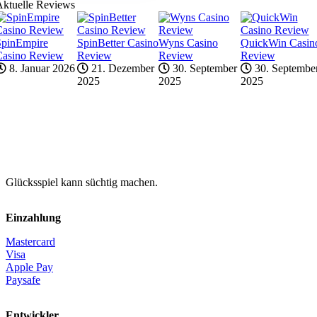
Aktuelle Reviews
SpinEmpire
SpinBetter Casino
Wyns Casino
QuickWin Casin
Casino Review
Review
Review
Review
8. Januar 2026
21. Dezember
30. September
30. Septembe
2025
2025
2025
Glücksspiel kann süchtig machen.
Einzahlung
Mastercard
Visa
Apple Pay
Paysafe
Entwickler