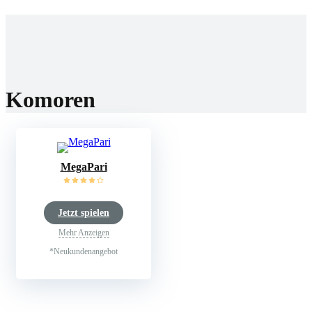
Home
Casinos
Bonis
News
Komoren
MegaPari
Jetzt spielen
Mehr Anzeigen
*Neukundenangebot