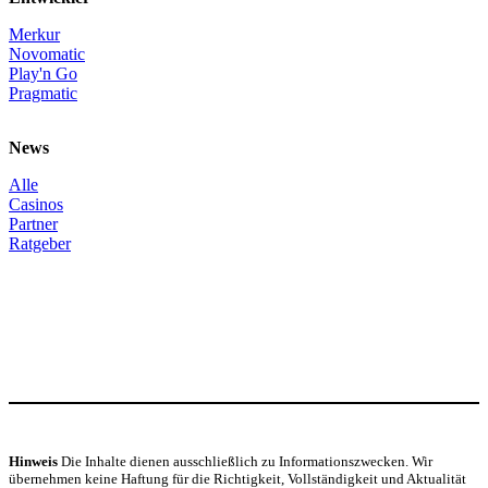
Merkur
Novomatic
Play'n Go
Pragmatic
News
Alle
Casinos
Partner
Ratgeber
Hinweis
Die Inhalte dienen ausschließlich zu Informationszwecken. Wir
übernehmen keine Haftung für die Richtigkeit, Vollständigkeit und Aktualität