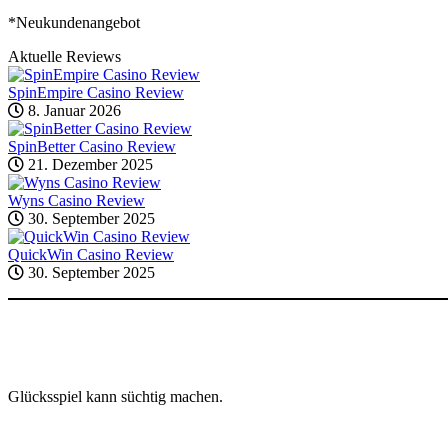
*Neukundenangebot
Aktuelle Reviews
SpinEmpire Casino Review
8. Januar 2026
SpinBetter Casino Review
21. Dezember 2025
Wyns Casino Review
30. September 2025
QuickWin Casino Review
30. September 2025
Glücksspiel kann süchtig machen.