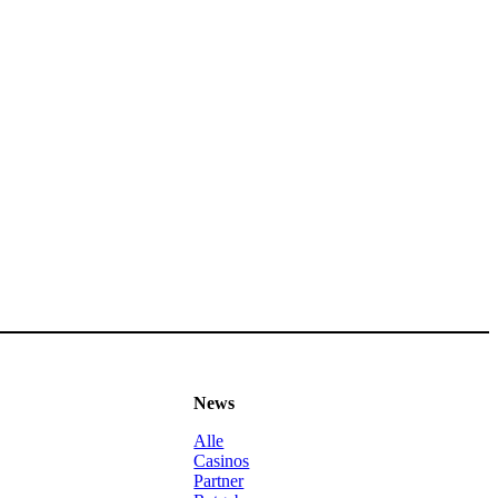
News
Alle
Casinos
Partner