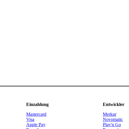
Einzahlung
Entwickler
Mastercard
Merkur
Visa
Novomatic
Apple Pay
Play'n Go