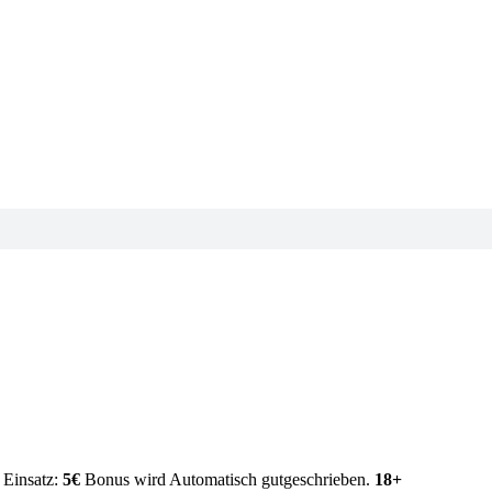
 Einsatz:
5€
Bonus wird Automatisch gutgeschrieben.
18+