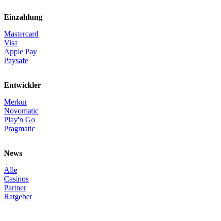
Einzahlung
Mastercard
Visa
Apple Pay
Paysafe
Entwickler
Merkur
Novomatic
Play'n Go
Pragmatic
News
Alle
Casinos
Partner
Ratgeber