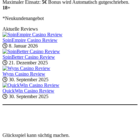
Maximaler Einsatz:
5€
Bonus wird Automatisch gutgeschrieben.
18+
*Neukundenangebot
Aktuelle Reviews
SpinEmpire Casino Review
8. Januar 2026
SpinBetter Casino Review
21. Dezember 2025
Wyns Casino Review
30. September 2025
QuickWin Casino Review
30. September 2025
Glücksspiel kann süchtig machen.