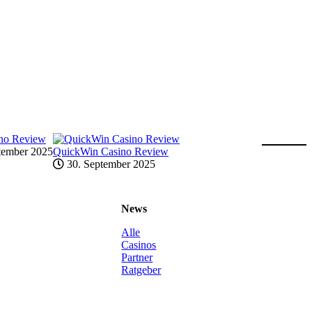
no Review
tember 2025
QuickWin Casino Review
30. September 2025
News
Alle
Casinos
Partner
Ratgeber