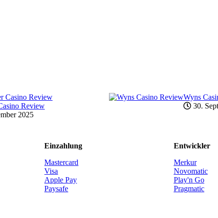
Wyns Casi
 Casino Review
30. Sep
ember 2025
Einzahlung
Entwickler
Mastercard
Merkur
Visa
Novomatic
Apple Pay
Play'n Go
Paysafe
Pragmatic