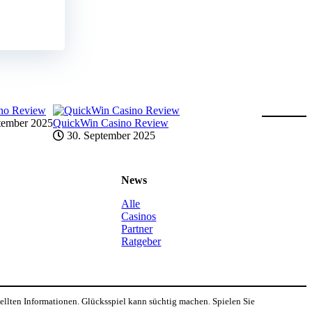
no Review
tember 2025
QuickWin Casino Review
30. September 2025
News
Alle
Casinos
Partner
Ratgeber
tellten Informationen. Glücksspiel kann süchtig machen. Spielen Sie