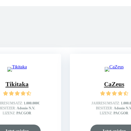
Tikitaka
CaZeus
HRESUMSATZ:
1.000.000€
JAHRESUMSATZ:
1.000.
BESITZER:
Adonio N.V.
BESITZER:
Adonio N.V
LIZENZ:
PACGOR
LIZENZ:
PACGOR