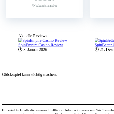
*Neukundenangebot
Aktuelle Reviews
SpinEmpire Casino Review
SpinBetter
8. Januar 2026
21. Dez
Glücksspiel kann süchtig machen.
Hinweis
Die Inhalte dienen ausschließlich zu Informationszwecken. Wir übernehme