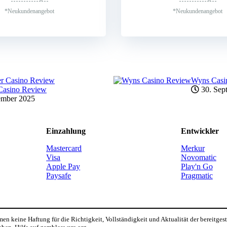
*Neukundenangebot
*Neukundenangebot
Wyns Casi
 Casino Review
30. Sep
ember 2025
Einzahlung
Entwickler
Mastercard
Merkur
Visa
Novomatic
Apple Pay
Play'n Go
Paysafe
Pragmatic
n keine Haftung für die Richtigkeit, Vollständigkeit und Aktualität der bereitges