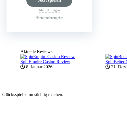
Jetzt spielen
Mehr Anzeigen
*Neukundenangebot
Aktuelle Reviews
SpinEmpire Casino Review
SpinBetter
8. Januar 2026
21. Dez
Glücksspiel kann süchtig machen.