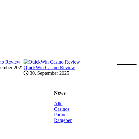
no Review
tember 2025
QuickWin Casino Review
30. September 2025
News
Alle
Casinos
Partner
Ratgeber