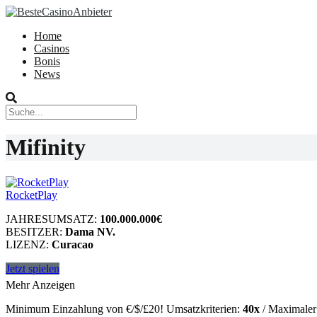
Home
Casinos
Bonis
News
Mifinity
RocketPlay
JAHRESUMSATZ:
100.000.000€
BESITZER:
Dama NV.
LIZENZ:
Curacao
Jetzt spielen
Mehr Anzeigen
Minimum Einzahlung von €/$/£20! Umsatzkriterien:
40x
/ Maximaler