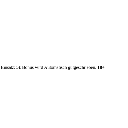
 Einsatz:
5€
Bonus wird Automatisch gutgeschrieben.
18+