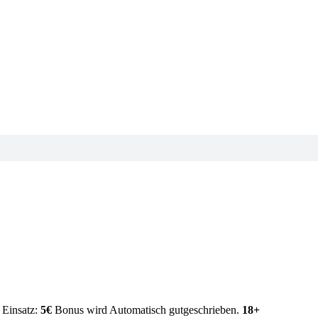
 Einsatz:
5€
Bonus wird Automatisch gutgeschrieben.
18+