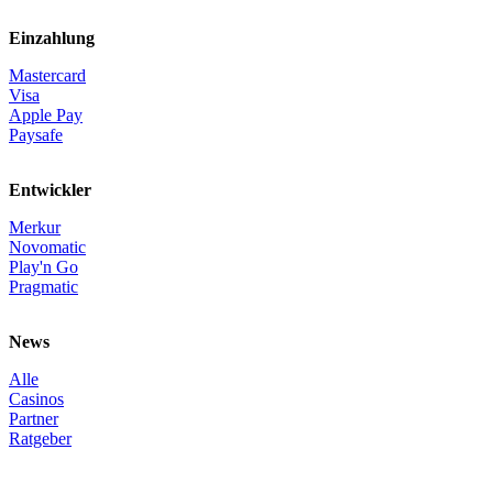
Einzahlung
Mastercard
Visa
Apple Pay
Paysafe
Entwickler
Merkur
Novomatic
Play'n Go
Pragmatic
News
Alle
Casinos
Partner
Ratgeber