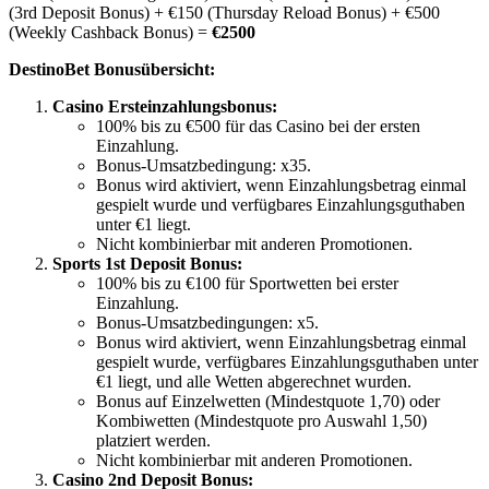
(3rd Deposit Bonus) + €150 (Thursday Reload Bonus) + €500
(Weekly Cashback Bonus) =
€2500
DestinoBet Bonusübersicht:
Casino Ersteinzahlungsbonus:
100% bis zu €500 für das Casino bei der ersten
Einzahlung.
Bonus-Umsatzbedingung: x35.
Bonus wird aktiviert, wenn Einzahlungsbetrag einmal
gespielt wurde und verfügbares Einzahlungsguthaben
unter €1 liegt.
Nicht kombinierbar mit anderen Promotionen.
Sports 1st Deposit Bonus:
100% bis zu €100 für Sportwetten bei erster
Einzahlung.
Bonus-Umsatzbedingungen: x5.
Bonus wird aktiviert, wenn Einzahlungsbetrag einmal
gespielt wurde, verfügbares Einzahlungsguthaben unter
€1 liegt, und alle Wetten abgerechnet wurden.
Bonus auf Einzelwetten (Mindestquote 1,70) oder
Kombiwetten (Mindestquote pro Auswahl 1,50)
platziert werden.
Nicht kombinierbar mit anderen Promotionen.
Casino 2nd Deposit Bonus: