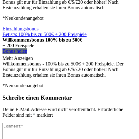
Bonus gilt nur für Einzahlung ab €/$/£20 oder höher! Nach
Ersteinzahlung erhalten sie ihren Bonus automatisch.
*Neukundenangebot
Einzahlungsbonus
Betista: 100% bis zu 500€ + 200 Freispiele
Willkommensbonus 100% bis zu 500€
+ 200 Freispiele
Bonus holen
Mehr Anzeigen
Willkommensbonus - 100% bis zu 500€ + 200 Freispiele. Der
Bonus gilt nur für Einzahlung ab €/$/£20 oder höher! Nach
Ersteinzahlung erhalten sie ihren Bonus automatisch.
*Neukundenangebot
Schreibe einen Kommentar
Deine E-Mail-Adresse wird nicht veröffentlicht.
Erforderliche
Felder sind mit
*
markiert