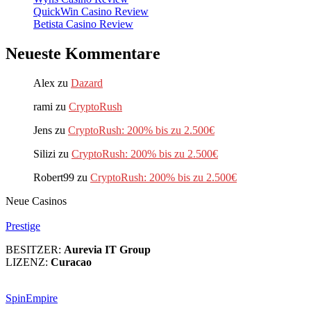
QuickWin Casino Review
Betista Casino Review
Neueste Kommentare
Alex
zu
Dazard
rami
zu
CryptoRush
Jens
zu
CryptoRush: 200% bis zu 2.500€
Silizi
zu
CryptoRush: 200% bis zu 2.500€
Robert99
zu
CryptoRush: 200% bis zu 2.500€
Neue Casinos
Prestige
BESITZER:
Aurevia IT Group
LIZENZ:
Curacao
SpinEmpire