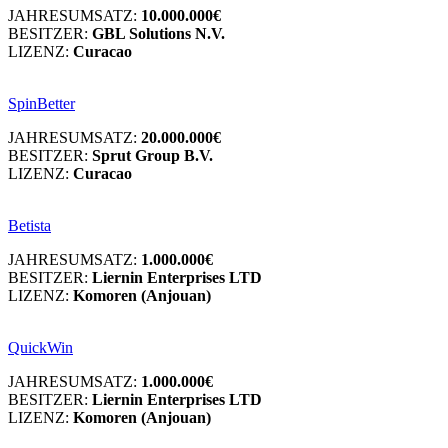
JAHRESUMSATZ:
10.000.000€
BESITZER:
GBL Solutions N.V.
LIZENZ:
Curacao
SpinBetter
JAHRESUMSATZ:
20.000.000€
BESITZER:
Sprut Group B.V.
LIZENZ:
Curacao
Betista
JAHRESUMSATZ:
1.000.000€
BESITZER:
Liernin Enterprises LTD
LIZENZ:
Komoren (Anjouan)
QuickWin
JAHRESUMSATZ:
1.000.000€
BESITZER:
Liernin Enterprises LTD
LIZENZ:
Komoren (Anjouan)