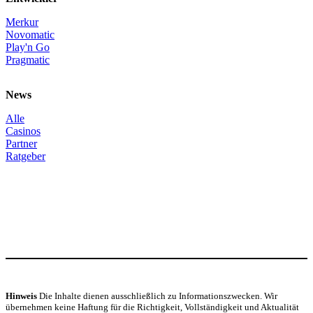
Merkur
Novomatic
Play'n Go
Pragmatic
News
Alle
Casinos
Partner
Ratgeber
Hinweis
Die Inhalte dienen ausschließlich zu Informationszwecken. Wir
übernehmen keine Haftung für die Richtigkeit, Vollständigkeit und Aktualität