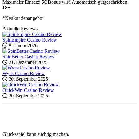
Maximaler Einsatz:
5€
Bonus wird Automatisch gutgeschrieben.
18+
*Neukundenangebot
Aktuelle Reviews
SpinEmpire Casino Review
8. Januar 2026
SpinBetter Casino Review
21. Dezember 2025
Wyns Casino Review
30. September 2025
QuickWin Casino Review
30. September 2025
Glücksspiel kann süchtig machen.