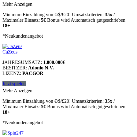
Mehr Anzeigen
Minimum Einzahlung von €/$/£20! Umsatzkriterien:
35x
/
Maximaler Einsatz:
5€
Bonus wird Automatisch gutgeschrieben.
18+
*Neukundenangebot
CaZeus
JAHRESUMSATZ:
1.000.000€
BESITZER:
Adonio N.V.
LIZENZ:
PACGOR
Jetzt spielen
Mehr Anzeigen
Minimum Einzahlung von €/$/£20! Umsatzkriterien:
35x
/
Maximaler Einsatz:
5€
Bonus wird Automatisch gutgeschrieben.
18+
*Neukundenangebot