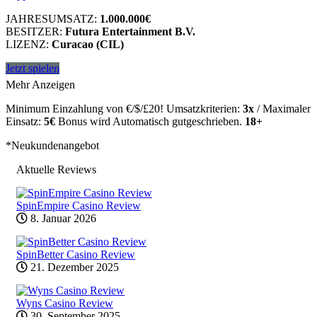
JAHRESUMSATZ:
1.000.000€
BESITZER:
Futura Entertainment B.V.
LIZENZ:
Curacao (CIL)
Jetzt spielen
Mehr Anzeigen
Minimum Einzahlung von €/$/£20! Umsatzkriterien:
3x
/ Maximaler
Einsatz:
5€
Bonus wird Automatisch gutgeschrieben.
18+
*Neukundenangebot
Aktuelle Reviews
SpinEmpire Casino Review
8. Januar 2026
SpinBetter Casino Review
21. Dezember 2025
Wyns Casino Review
30. September 2025