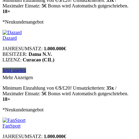
Minimum Einzahlung von €/$/£20! Umsatzkriterien:
35x
/
Maximaler Einsatz:
5€
Bonus wird Automatisch gutgeschrieben.
18+
*Neukundenangebot
Dazard
JAHRESUMSATZ:
1.000.000€
BESITZER:
Dama N.V.
LIZENZ:
Curacao (CIL)
Jetzt spielen
Mehr Anzeigen
Minimum Einzahlung von €/$/£20! Umsatzkriterien:
35x
/
Maximaler Einsatz:
5€
Bonus wird Automatisch gutgeschrieben.
18+
*Neukundenangebot
FanSport
JAHRESUMSATZ:
1.000.000€