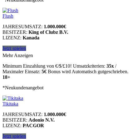
Flush
JAHRESUMSATZ:
1.000.000€
BESITZER:
King of Clubz B.V.
LIZENZ:
Kanada
Jetzt spielen
Mehr Anzeigen
Minimum Einzahlung von €/$/£10! Umsatzkriterien:
35x
/
Maximaler Einsatz:
5€
Bonus wird Automatisch gutgeschrieben.
18+
*Neukundenangebot
Tikitaka
JAHRESUMSATZ:
1.000.000€
BESITZER:
Adonio N.V.
LIZENZ:
PACGOR
Jetzt spielen