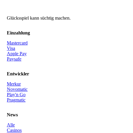
Glücksspiel kann süchtig machen.
Einzahlung
Mastercard
Visa
Apple Pay
Paysafe
Entwickler
Merkur
Novomatic
Play'n Go
Pragmatic
News
Alle
Casinos