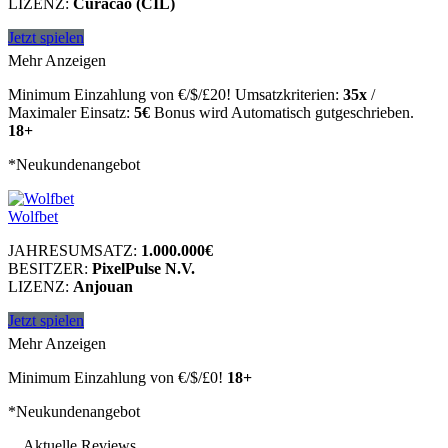
LIZENZ:
Curacao (CIL)
Jetzt spielen
Mehr Anzeigen
Minimum Einzahlung von €/$/£20! Umsatzkriterien:
35x
/
Maximaler Einsatz:
5€
Bonus wird Automatisch gutgeschrieben.
18+
*Neukundenangebot
Wolfbet
JAHRESUMSATZ:
1.000.000€
BESITZER:
PixelPulse N.V.
LIZENZ:
Anjouan
Jetzt spielen
Mehr Anzeigen
Minimum Einzahlung von €/$/£0!
18+
*Neukundenangebot
Aktuelle Reviews