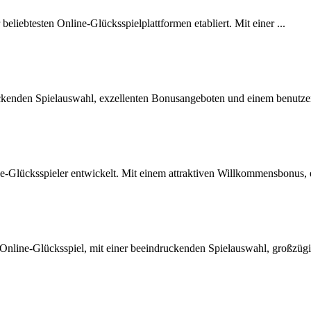
beliebtesten Online-Glücksspielplattformen etabliert. Mit einer ...
uckenden Spielauswahl, exzellenten Bonusangeboten und einem benutzer
ne-Glücksspieler entwickelt. Mit einem attraktiven Willkommensbonus, ei
 Online-Glücksspiel, mit einer beeindruckenden Spielauswahl, großzügi