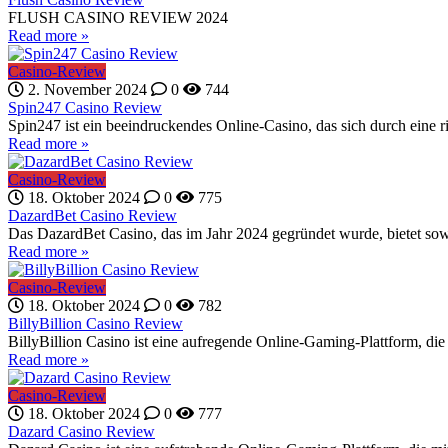
FLUSH CASINO REVIEW 2024
Read more »
Casino-Review
2. November 2024
0
744
Spin247 Casino Review
Spin247 ist ein beeindruckendes Online-Casino, das sich durch eine 
Read more »
Casino-Review
18. Oktober 2024
0
775
DazardBet Casino Review
Das DazardBet Casino, das im Jahr 2024 gegründet wurde, bietet sowo
Read more »
Casino-Review
18. Oktober 2024
0
782
BillyBillion Casino Review
BillyBillion Casino ist eine aufregende Online-Gaming-Plattform, die
Read more »
Casino-Review
18. Oktober 2024
0
777
Dazard Casino Review