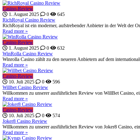
Casino-Review
1. August 2025
0
645
RichRoyal Casino Review
RichRoyal ist ein moderner, aufstrebender Anbieter in der Welt der On
Read more »
Casino-Review
1. August 2025
0
632
WinRolla Casino Review
Winrolla Casino zählt zu den neueren Anbietern auf dem internationale
Read more »
Casino-Review
10. Juli 2025
0
596
Willbet Casino Review
Willkommen zu unserer ausführlichen Review von WillBet Casino, ein
Read more »
Casino-Review
10. Juli 2025
0
574
Joker8 Casino Review
Willkommen zu unserer ausführlichen Review von Joker8 Casino, einer
Read more »