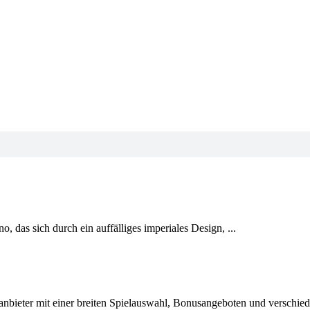
 das sich durch ein auffälliges imperiales Design, ...
tanbieter mit einer breiten Spielauswahl, Bonusangeboten und verschie