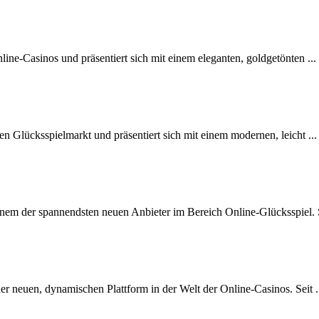
line-Casinos und präsentiert sich mit einem eleganten, goldgetönten ...
n Glücksspielmarkt und präsentiert sich mit einem modernen, leicht ...
em der spannendsten neuen Anbieter im Bereich Online-Glücksspiel. Se
 neuen, dynamischen Plattform in der Welt der Online-Casinos. Seit .