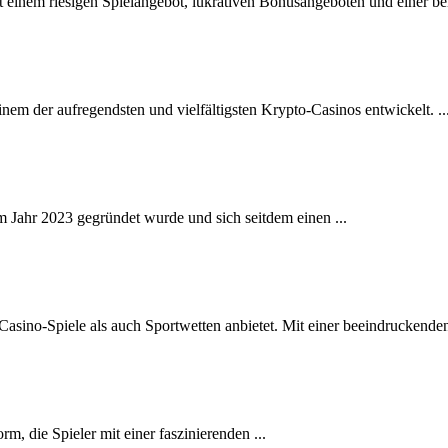
t einem riesigen Spielangebot, lukrativen Bonusangeboten und einer ben
nem der aufregendsten und vielfältigsten Krypto-Casinos entwickelt. ..
im Jahr 2023 gegründet wurde und sich seitdem einen ...
 Casino-Spiele als auch Sportwetten anbietet. Mit einer beeindruckende
m, die Spieler mit einer faszinierenden ...