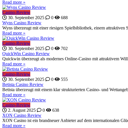
Read more »
Casino-Review
30. September 2025
0
688
Wyns Casino Review
Wyns überzeugt mit einer riesigen Spielbibliothek, einem attraktiven 
Read more »
Casino-Review
30. September 2025
0
702
QuickWin Casino Review
Quickwin überzeugt als modernes Online-Casino mit attraktivem Will
Read more »
Casino-Review
30. September 2025
0
555
Betista Casino Review
Betista überzeugt mit einem klar strukturierten Casino- und Wettangeb
Read more »
Casino-Review
2. August 2025
0
638
XON Casino Review
XON Casino ist ein brandneuer Anbieter auf dem internationalen Glücks
Read more »