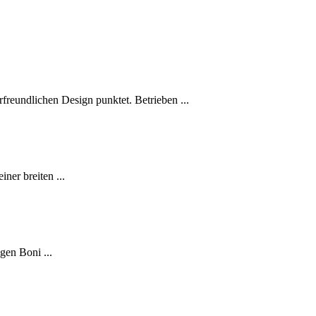
freundlichen Design punktet. Betrieben ...
ner breiten ...
gen Boni ...