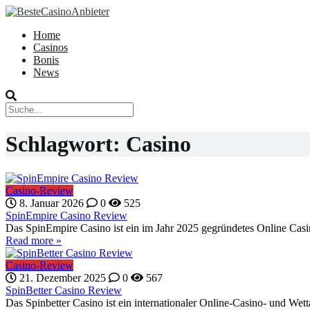
Home
Casinos
Bonis
News
Schlagwort:
Casino
Casino-Review
8. Januar 2026
0
525
SpinEmpire Casino Review
Das SpinEmpire Casino ist ein im Jahr 2025 gegründetes Online Casino,
Read more »
Casino-Review
21. Dezember 2025
0
567
SpinBetter Casino Review
Das Spinbetter Casino ist ein internationaler Online-Casino- und Wet