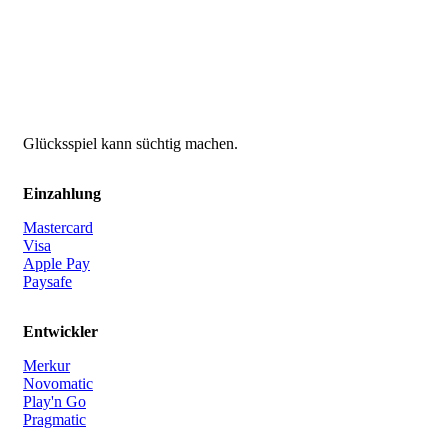
Glücksspiel kann süchtig machen.
Einzahlung
Mastercard
Visa
Apple Pay
Paysafe
Entwickler
Merkur
Novomatic
Play'n Go
Pragmatic