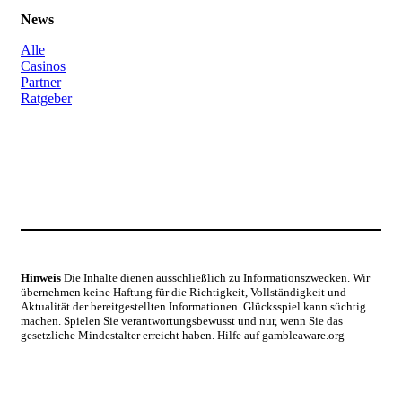
News
Alle
Casinos
Partner
Ratgeber
Hinweis
Die Inhalte dienen ausschließlich zu Informationszwecken. Wir
übernehmen keine Haftung für die Richtigkeit, Vollständigkeit und
Aktualität der bereitgestellten Informationen. Glücksspiel kann süchtig
machen. Spielen Sie verantwortungsbewusst und nur, wenn Sie das
gesetzliche Mindestalter erreicht haben. Hilfe auf gambleaware.org