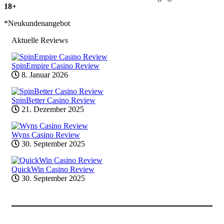
18+
*Neukundenangebot
Aktuelle Reviews
SpinEmpire Casino Review
8. Januar 2026
SpinBetter Casino Review
21. Dezember 2025
Wyns Casino Review
30. September 2025
QuickWin Casino Review
30. September 2025