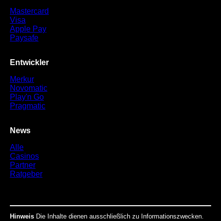
Mastercard
Visa
Apple Pay
Paysafe
Entwickler
Merkur
Novomatic
Play'n Go
Pragmatic
News
Alle
Casinos
Partner
Ratgeber
Hinweis
Die Inhalte dienen ausschließlich zu Informationszwecken.