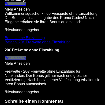
Bonus holen
Mehr Anzeigen
Willkommensgeschenk - 60 Freispiele ohne Einzahlung.
Der Bonus gilt nach eingabe des Promo Codes! Nach
Eingabe erhalten sie ihren Bonus automatisch.
*Neukundenangebot
Bonus ohne Einzahlung
Betano: 20€ Freiwette ohne Einzahlung
20€ Freiwette ohne Einzahlung
Bonus holen
Mehr Anzeigen
Freiwette - 20€ Freiwette ohne Einzahlung für
Neukunden. Der Bonus gilt nur nach erfolgreicher
Verifizierung! Nach bestandener Verifizierung erhalten sie
ihren Bonus automatisch.
*Neukundenangebot
Schreibe einen Kommentar