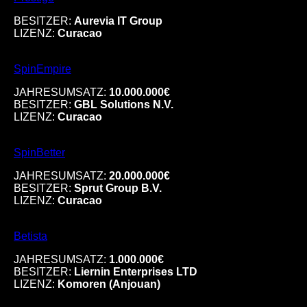
BESITZER:
Aurevia IT Group
LIZENZ:
Curacao
SpinEmpire
JAHRESUMSATZ:
10.000.000€
BESITZER:
GBL Solutions N.V.
LIZENZ:
Curacao
SpinBetter
JAHRESUMSATZ:
20.000.000€
BESITZER:
Sprut Group B.V.
LIZENZ:
Curacao
Betista
JAHRESUMSATZ:
1.000.000€
BESITZER:
Liernin Enterprises LTD
LIZENZ:
Komoren (Anjouan)