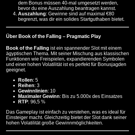
dem Bonus müssen 40-mal umgesetzt werden,
bevor du eine Auszahlung beantragen kannst.
Auszahlung
: Gewinne sind auf maximal €80
begrenzt, was dir ein solides Startguthaben bietet.
Über Book of the Falling – Pragmatic Play
Book of the Falling
ist ein spannender Slot mit einem
ägyptischen Thema. Mit seiner Mischung aus klassischen
Funktionen wie Freispielen, expandierenden Symbolen
und einer hohen Volatilität ist es perfekt für Bonusjagden
geeignet.
Rollen
: 5
Reihen
: 3
Gewinnlinien
: 10
Maximaler Gewinn
: Bis zu 5.000x des Einsatzes
RTP
: 96,5 %
Das Gameplay ist einfach zu verstehen, was es ideal für
Einsteiger macht. Gleichzeitig bietet der Slot dank seiner
hohen Volatilität große Gewinnmöglichkeiten.