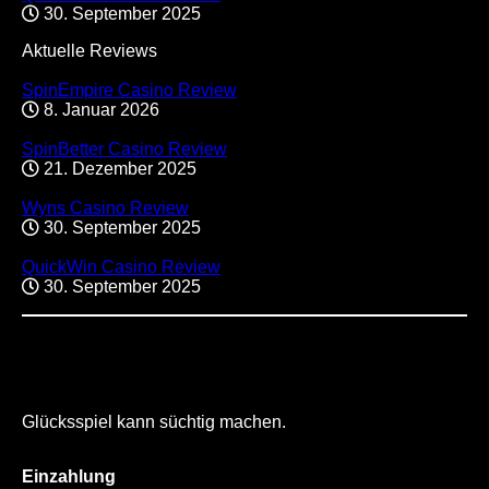
30. September 2025
Aktuelle Reviews
SpinEmpire Casino Review
8. Januar 2026
SpinBetter Casino Review
21. Dezember 2025
Wyns Casino Review
30. September 2025
QuickWin Casino Review
30. September 2025
Glücksspiel kann süchtig machen.
Einzahlung